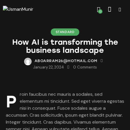
0
STANDARD
How AI is transforming the
business landscape
ABOARRAM26@HOTMAIL.COM
January 22, 2024
0
Comments
Proin faucibus nec mauris a sodales, sed
elementum mi tincidunt. Sed eget viverra egestas
nisi in consequat. Fusce sodales augue a
accumsan. Cras sollicitudin, ipsum eget blandit pulvinar.
Integer tincidunt. Cras dapibus. Vivamus elementum
semper nisi. Aenean vulputate eleifend tellus. Aenean