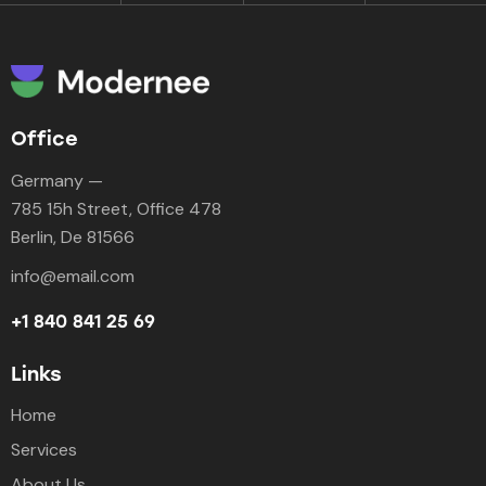
Office
Germany —
785 15h Street, Office 478
Berlin, De 81566
info@email.com
+1 840 841 25 69
Links
Home
Services
About Us